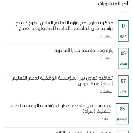
آخر المنشورات
مذكرة تعاون مع وزارة التعليم العالي لطرح 7 منح
17
دراسية في الجامعة الألمانية للتكنولوجيا بعُمان
مايو
على
التعليقات
مذكرة
تعاون
زيارة وفد جامعة ملايا الماليزية
05
مع
على
التعليقات
وزارة
فبراير
زيارة
التعليم
وفد
العالي
اتفاقيه تعاون بين المؤسسة الوقفية لدعم التعليم
جامعة
07
لطرح
(سراج) وبنك نزوى
ملايا
7
الماليزية
يناير
على
التعليقات
منح
مغلقة
اتفاقيه
دراسية
تعاون
زيارة وفد من جامعة صحار للمؤسسة الوقفية لدعم
في
25
التعليم (سراج)
بين
الجامعة
المؤسسة
ديسمبر
على
التعليقات
الألمانية
الوقفية
زيارة
للتكنولوجيا
لدعم
وفد