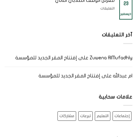
معرض الوقف الطلابي الثاني
بعُمان
23
التعليم
من
مغلقة
على
التعليقات
(سراج)
جامعة
ديسمبر
معرض
وبنك
صحار
الوقف
نزوى
للمؤسسة
الطلابي
مغلقة
الوقفية
آخر التعليقات
الثاني
لدعم
مغلقة
التعليم
(سراج)
Zuwena AlMufadhly
على
إفتتاح المقر الجديد للمؤسسة
مغلقة
ام عبدالله
على
إفتتاح المقر الجديد للمؤسسة
علامات سحابية
إجتماعات
التعليم
تبرعات
مشاركات